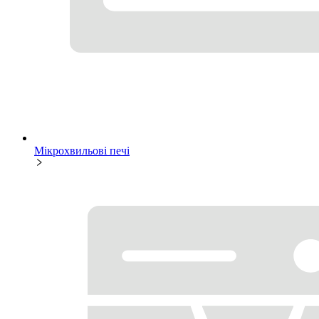
Мікрохвильові печі