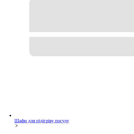
Шафи для підігріву посуду