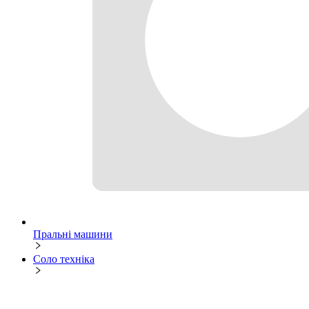
Пральні машини
Соло техніка