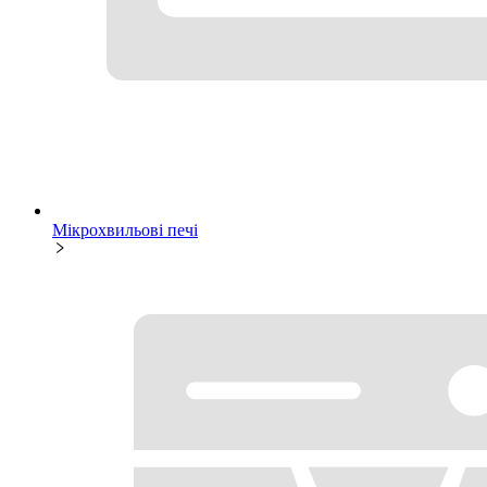
Мікрохвильові печі