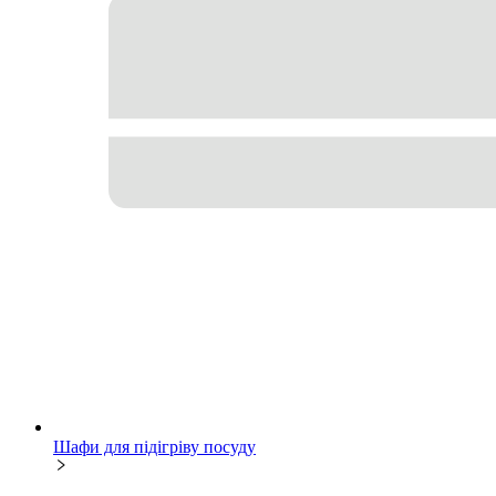
Шафи для підігріву посуду