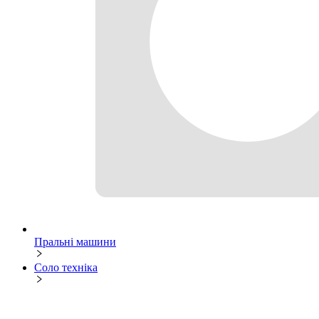
Пральні машини
Соло техніка