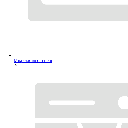
Мікрохвильові печі