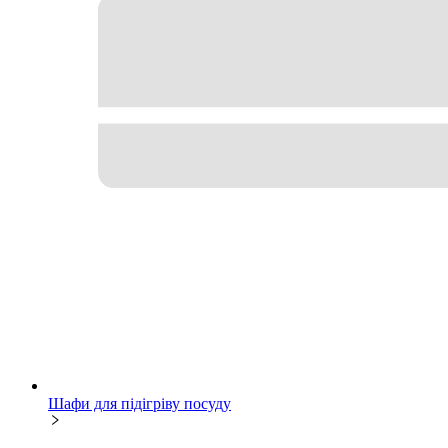
Шафи для підігріву посуду