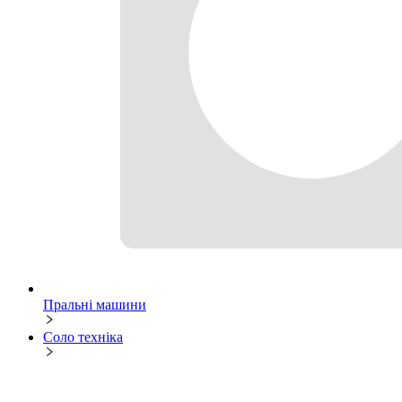
Пральні машини
Соло техніка