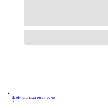
Шафи для підігріву посуду