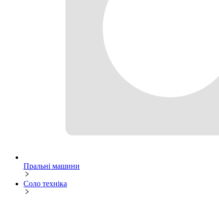
Пральні машини
Соло техніка