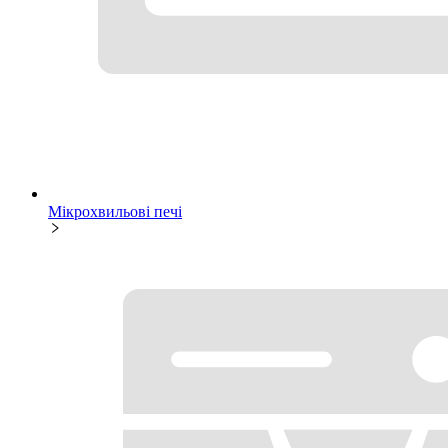
Мікрохвильові печі