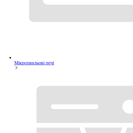
Мікрохвильові печі