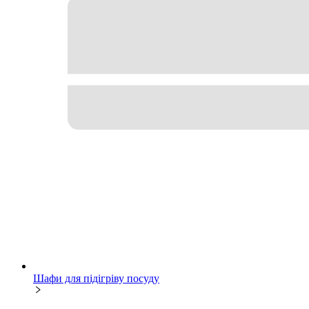
Шафи для підігріву посуду