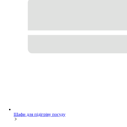
Шафи для підігріву посуду