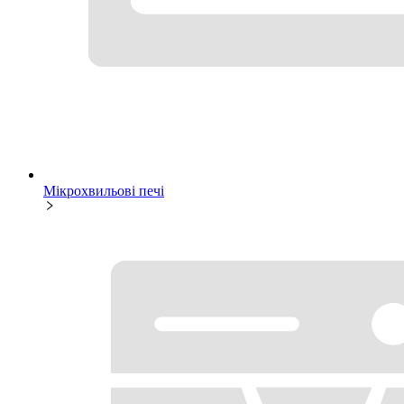
Мікрохвильові печі