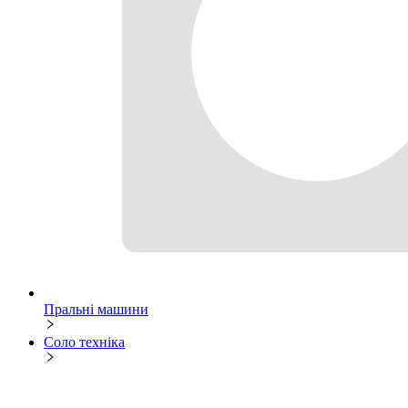
Пральні машини
Соло техніка