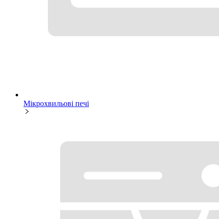
Мікрохвильові печі