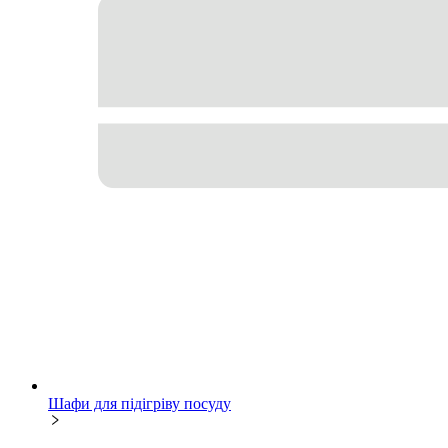
Шафи для підігріву посуду