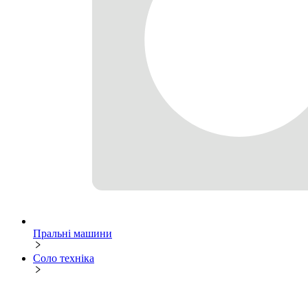
Пральні машини
Соло техніка