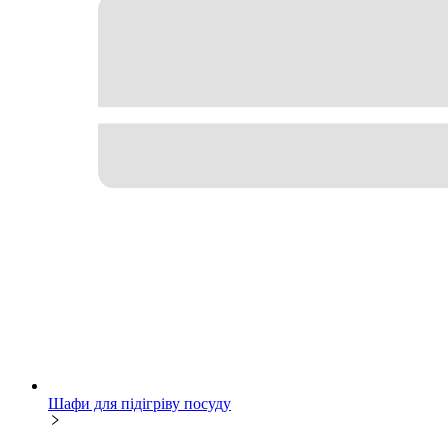
Шафи для підігріву посуду