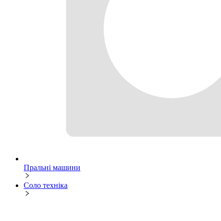
Пральні машини
Соло техніка