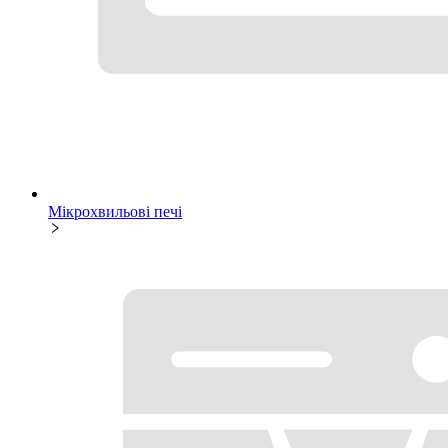
Мікрохвильові печі