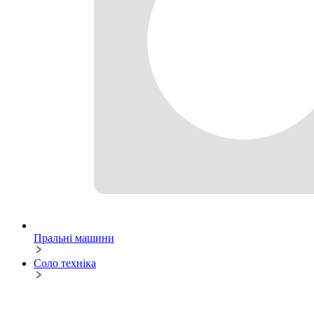
Пральні машини
Соло техніка