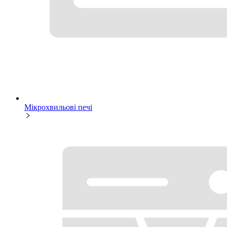
Мікрохвильові печі