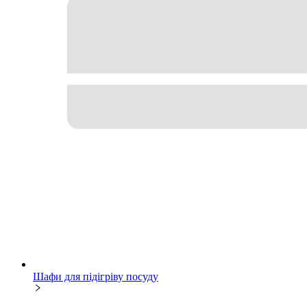
Шафи для підігріву посуду