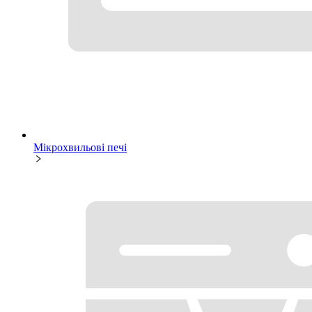
Мікрохвильові печі