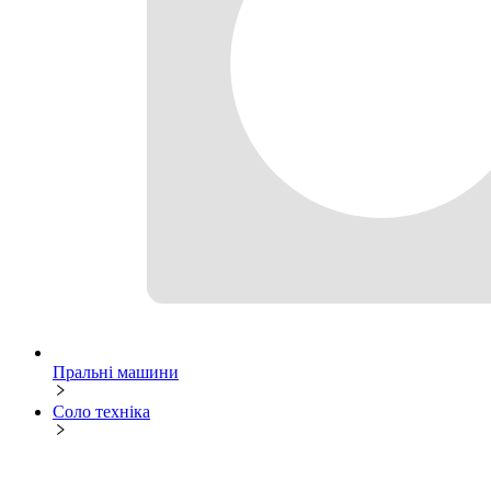
Пральні машини
Соло техніка