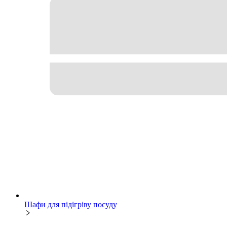
Шафи для підігріву посуду