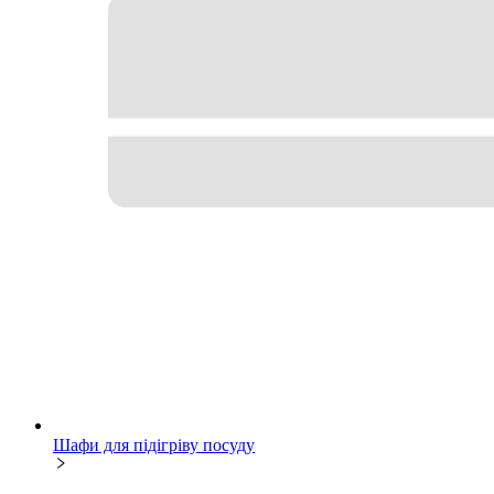
Шафи для підігріву посуду