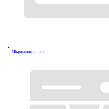
Мікрохвильові печі