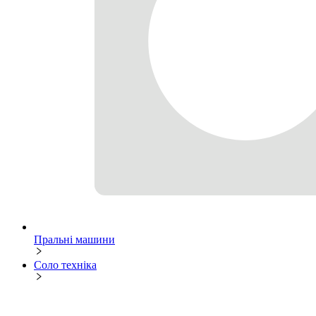
Пральні машини
Соло техніка