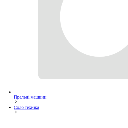
Пральні машини
Соло техніка