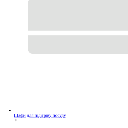
Шафи для підігріву посуду