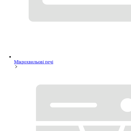
Мікрохвильові печі