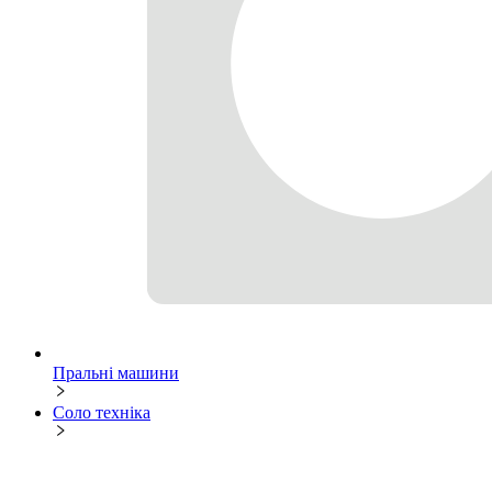
Пральні машини
Соло техніка