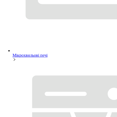
Мікрохвильові печі