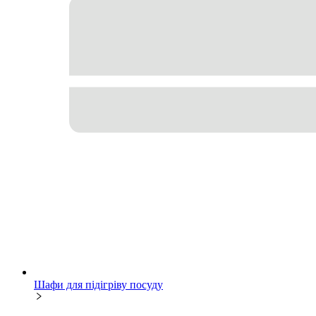
Шафи для підігріву посуду