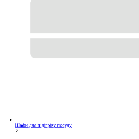
Шафи для підігріву посуду