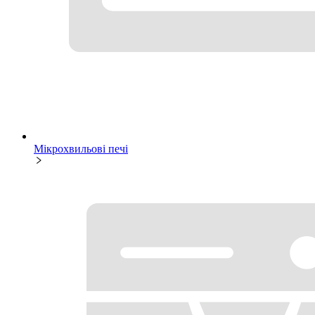
Мікрохвильові печі