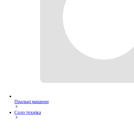
Пральні машини
Соло техніка