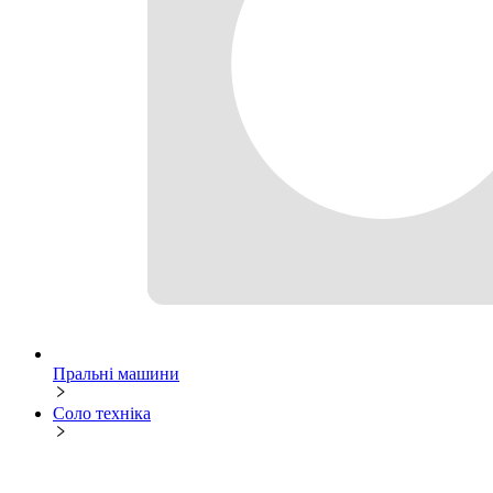
Пральні машини
Соло техніка