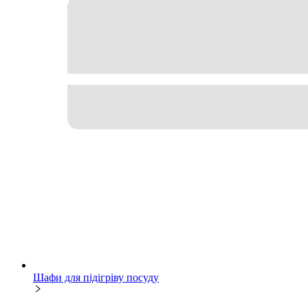
Шафи для підігріву посуду