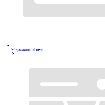
Мікрохвильові печі