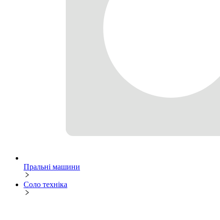
Пральні машини
Соло техніка