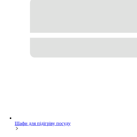
Шафи для підігріву посуду