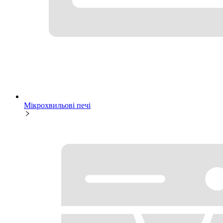
Мікрохвильові печі