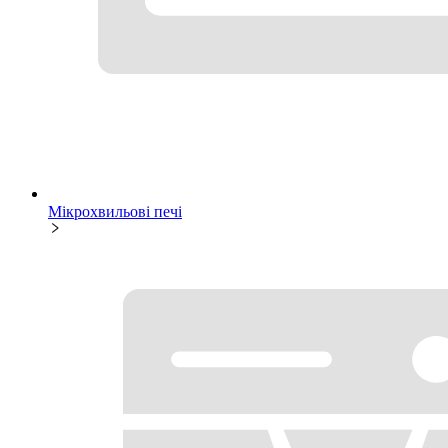
Мікрохвильові печі