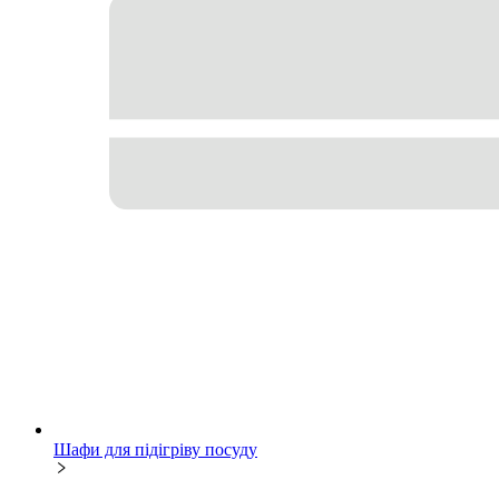
Шафи для підігріву посуду