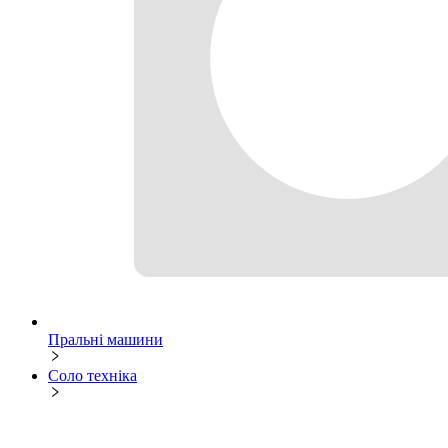
Пральні машини
Соло техніка