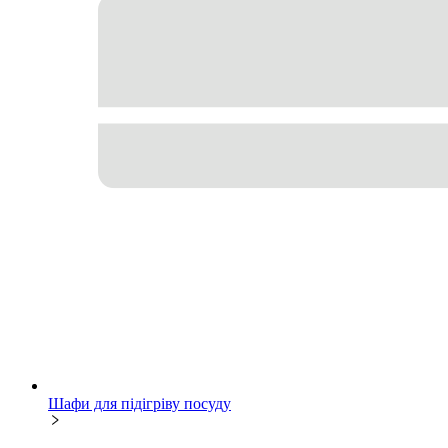
Шафи для підігріву посуду