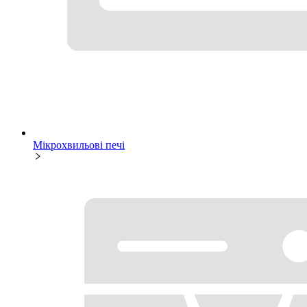
Мікрохвильові печі