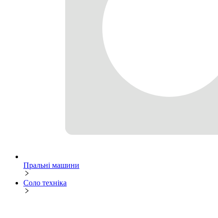
Пральні машини
Соло техніка