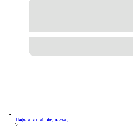
Шафи для підігріву посуду