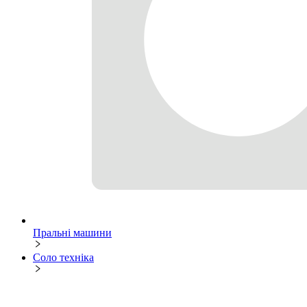
Пральні машини
Соло техніка