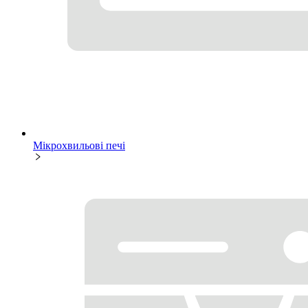
Мікрохвильові печі