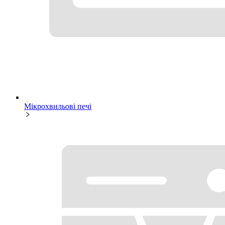
Мікрохвильові печі