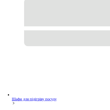
Шафи для підігріву посуду