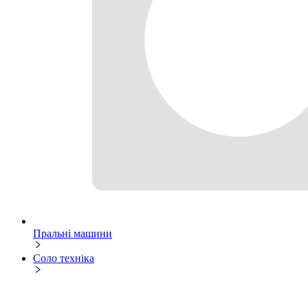
Пральні машини
Соло техніка