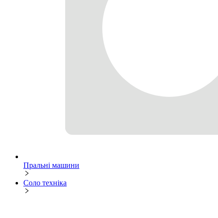
Пральні машини
Соло техніка