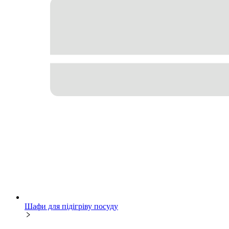
Шафи для підігріву посуду