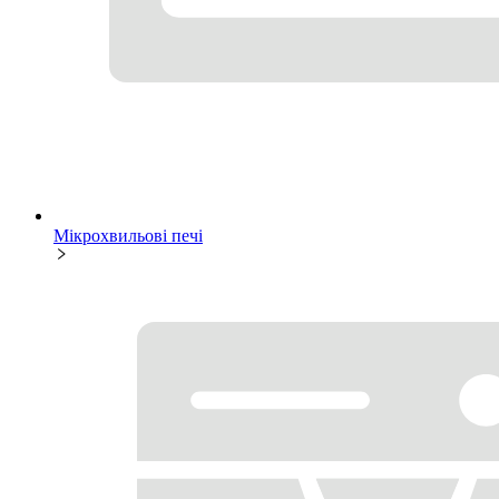
Мікрохвильові печі