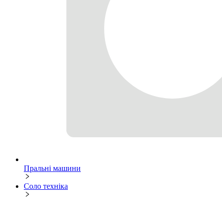
Пральні машини
Соло техніка