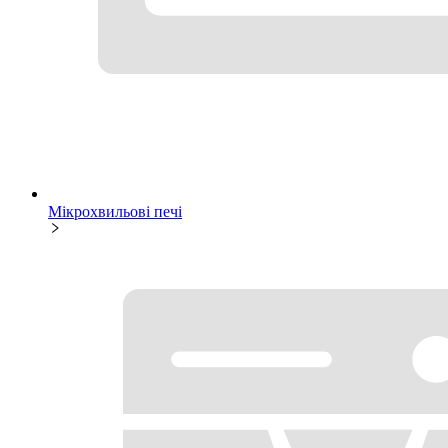
Мікрохвильові печі