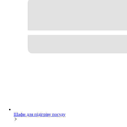
Шафи для підігріву посуду