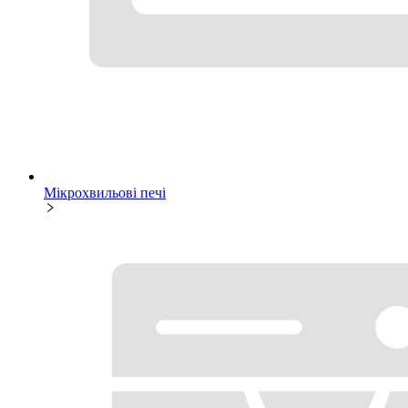
Мікрохвильові печі