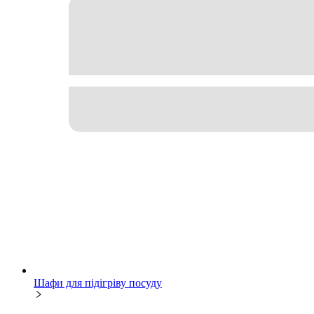
Шафи для підігріву посуду