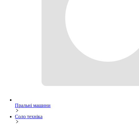
Пральні машини
Соло техніка