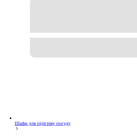
Шафи для підігріву посуду