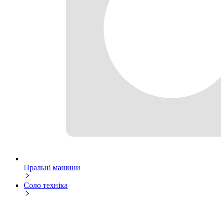
Пральні машини
Соло техніка