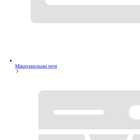
Мікрохвильові печі