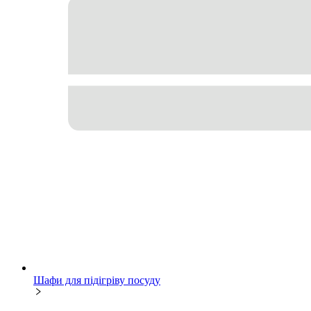
Шафи для підігріву посуду