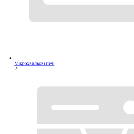
Мікрохвильові печі