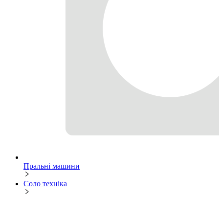
Пральні машини
Соло техніка