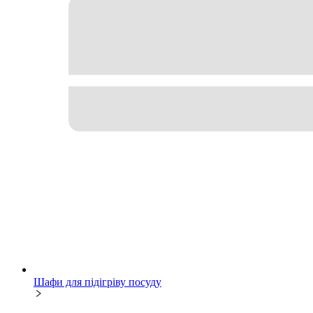
Шафи для підігріву посуду