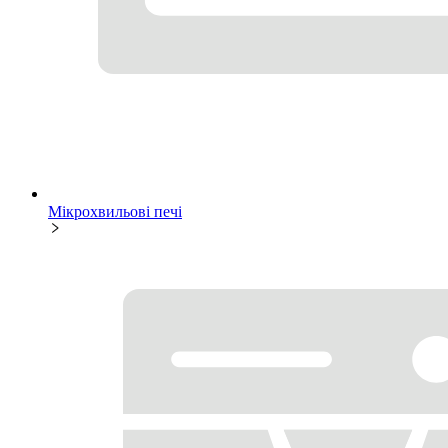
Мікрохвильові печі