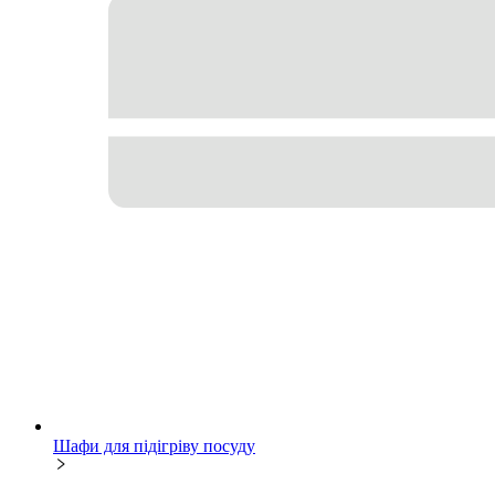
Шафи для підігріву посуду