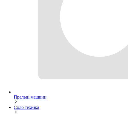
Пральні машини
Соло техніка