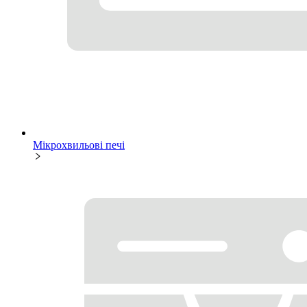
Мікрохвильові печі