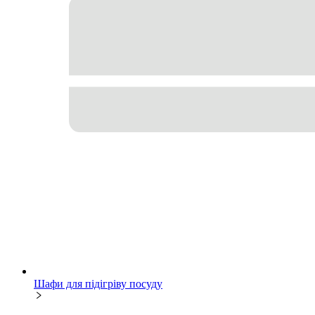
Шафи для підігріву посуду