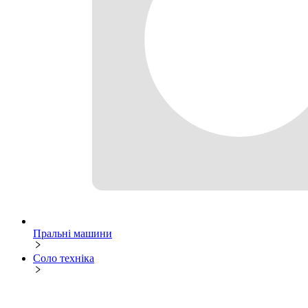
Пральні машини
Соло техніка