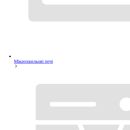
Мікрохвильові печі