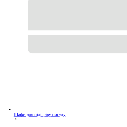
Шафи для підігріву посуду