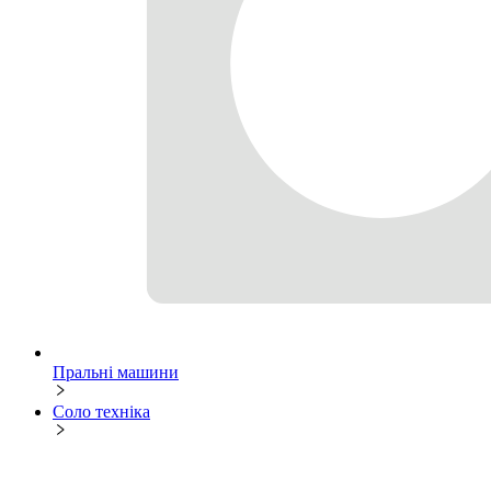
Пральні машини
Соло техніка