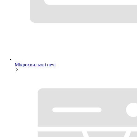
Мікрохвильові печі