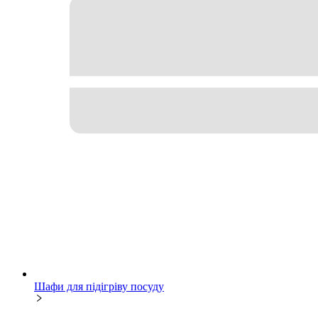
Шафи для підігріву посуду