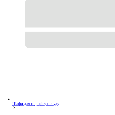
Шафи для підігріву посуду