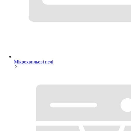
Мікрохвильові печі