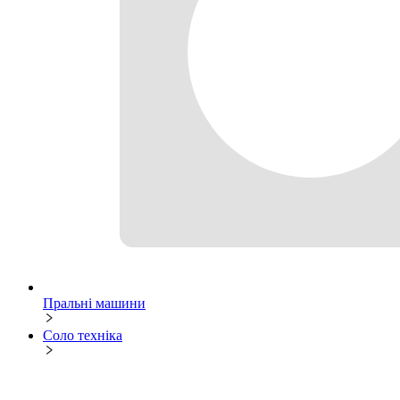
Пральні машини
Соло техніка