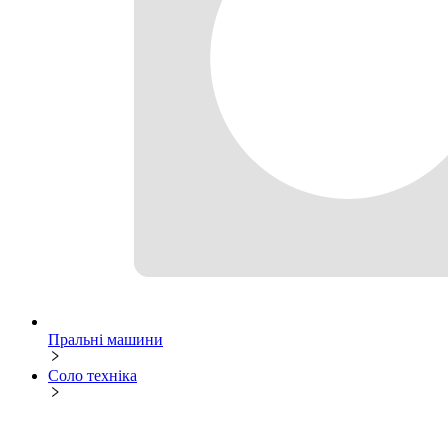
Пральні машини
Соло техніка