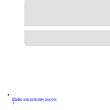
Шафи для підігріву посуду