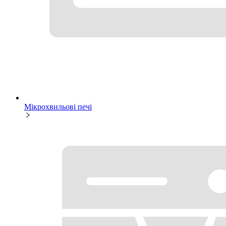
Мікрохвильові печі