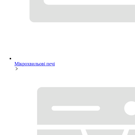
Мікрохвильові печі