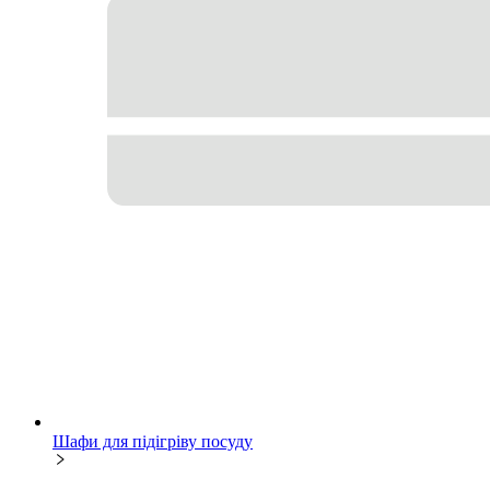
Шафи для підігріву посуду