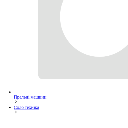
Пральні машини
Соло техніка