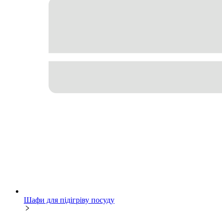
Шафи для підігріву посуду