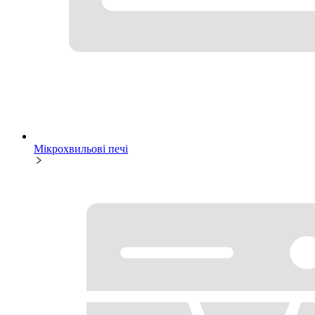
Мікрохвильові печі