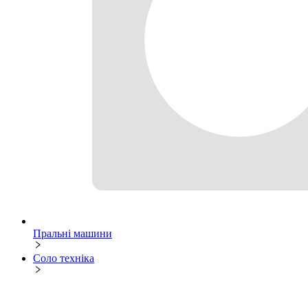
Пральні машини
Соло техніка