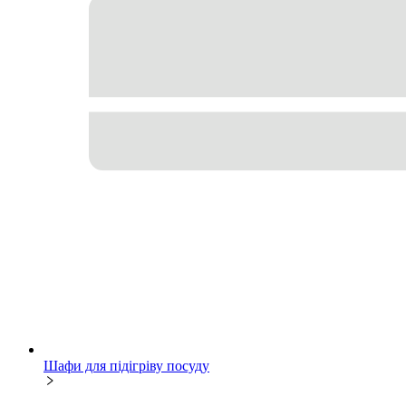
Шафи для підігріву посуду