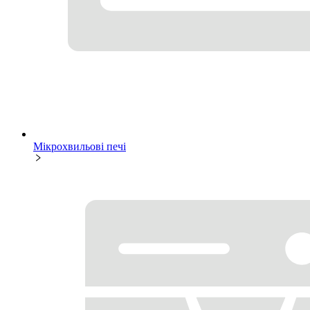
Мікрохвильові печі