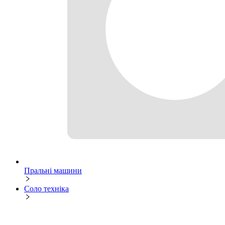
Пральні машини
Соло техніка