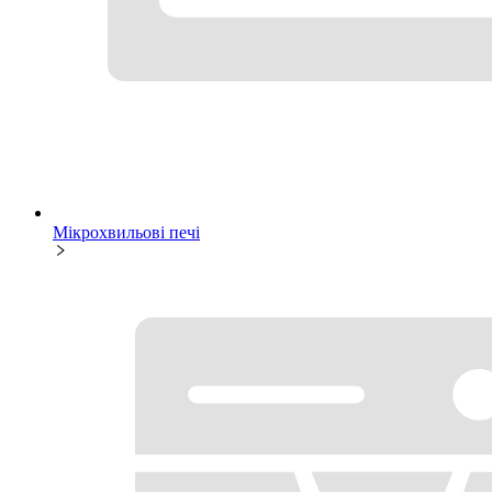
Мікрохвильові печі