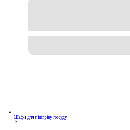
Шафи для підігріву посуду