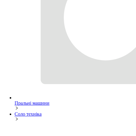
Пральні машини
Соло техніка