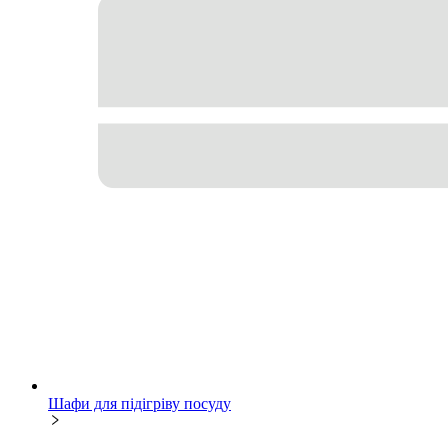
Шафи для підігріву посуду