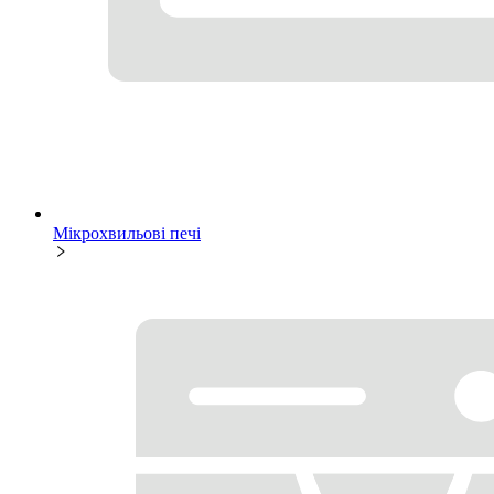
Мікрохвильові печі