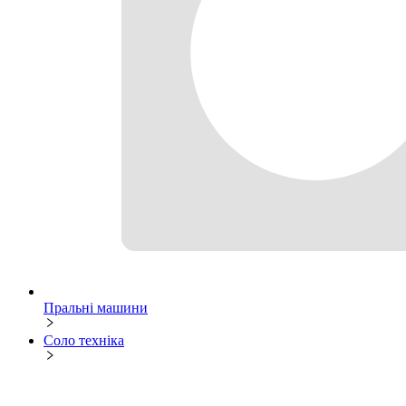
Пральні машини
Соло техніка