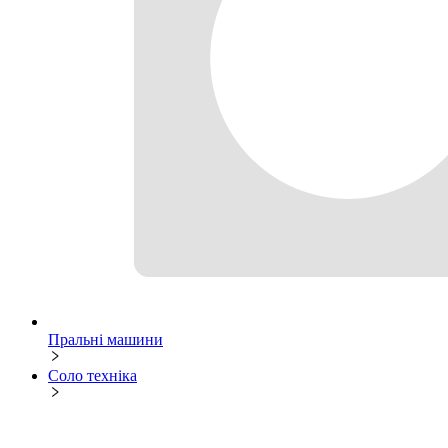
Пральні машини
Соло техніка