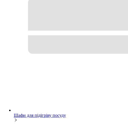
Шафи для підігріву посуду