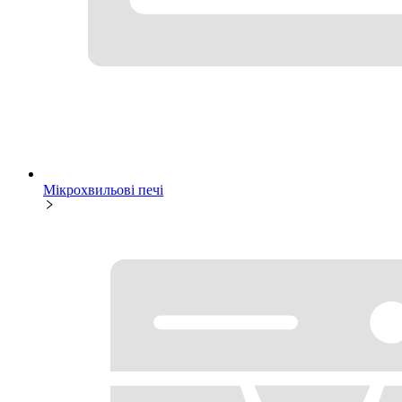
Мікрохвильові печі