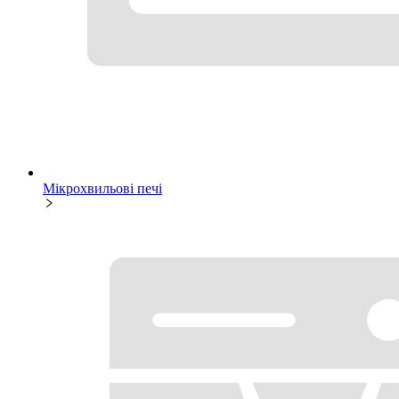
Мікрохвильові печі