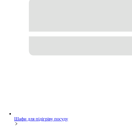
Шафи для підігріву посуду