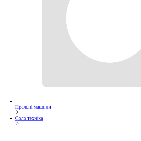
Пральні машини
Соло техніка