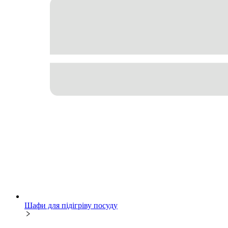
Шафи для підігріву посуду