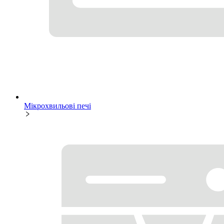
Мікрохвильові печі