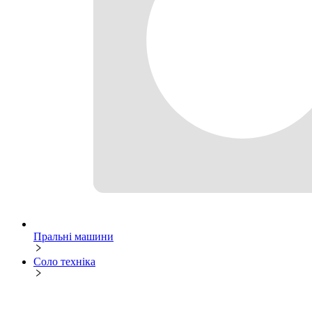
Пральні машини
Соло техніка