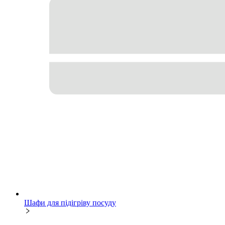
Шафи для підігріву посуду