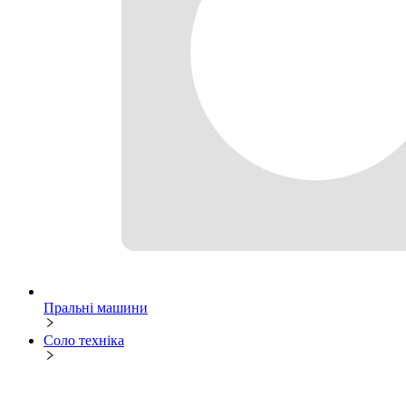
Пральні машини
Соло техніка