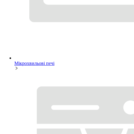
Мікрохвильові печі