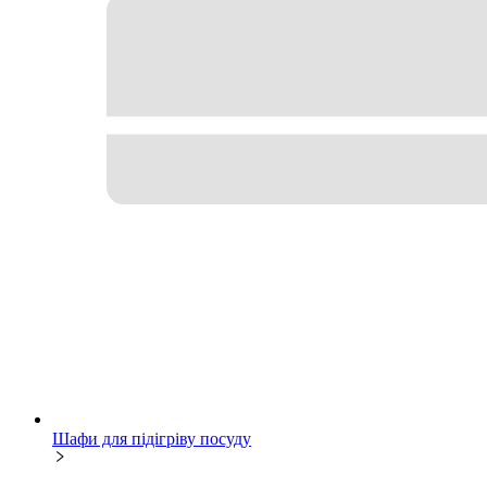
Шафи для підігріву посуду