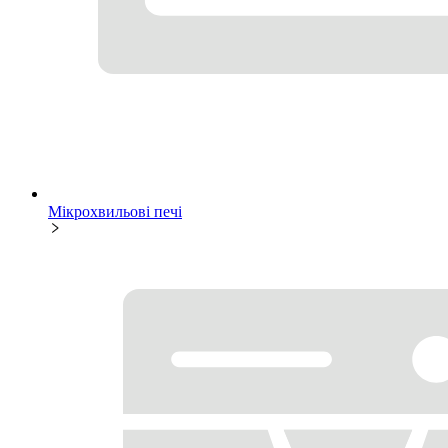
Мікрохвильові печі