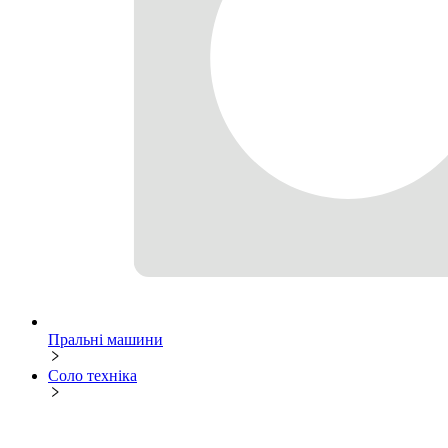
Пральні машини
Соло техніка