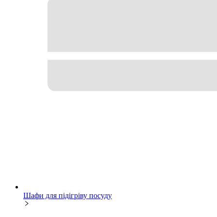
Шафи для підігріву посуду