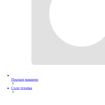
Пральні машини
Соло техніка