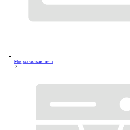
Мікрохвильові печі