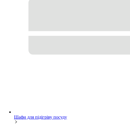
Шафи для підігріву посуду