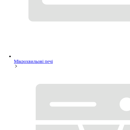
Мікрохвильові печі