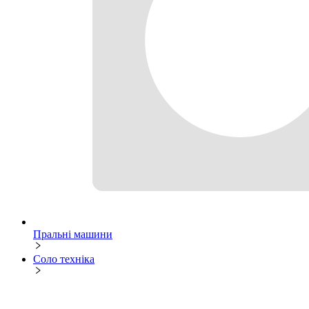
Пральні машини
Соло техніка