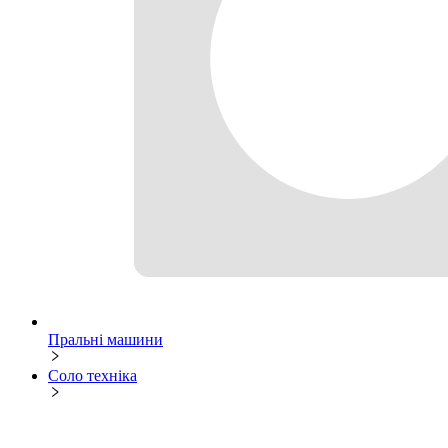
Пральні машини
Соло техніка