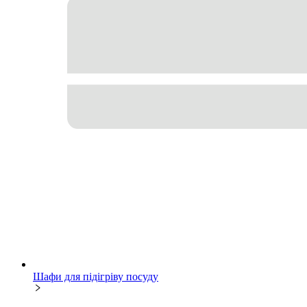
Шафи для підігріву посуду