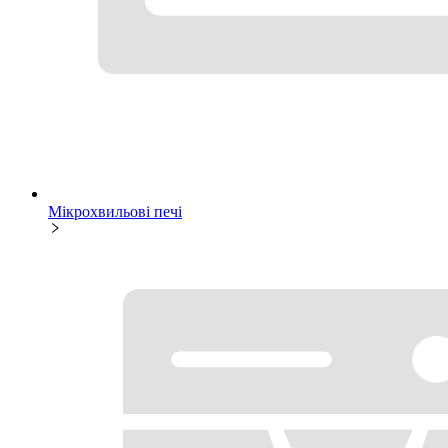
Мікрохвильові печі