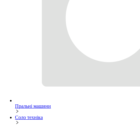
Пральні машини
Соло техніка