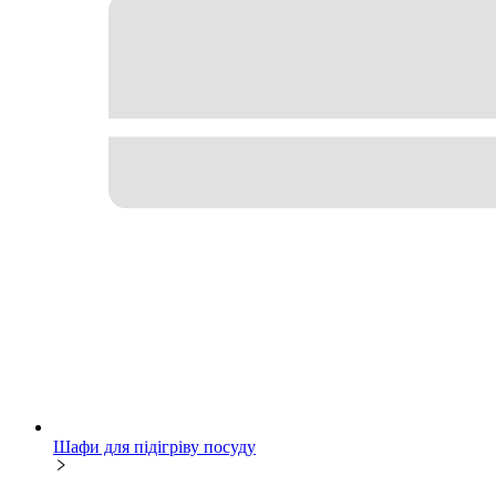
Шафи для підігріву посуду