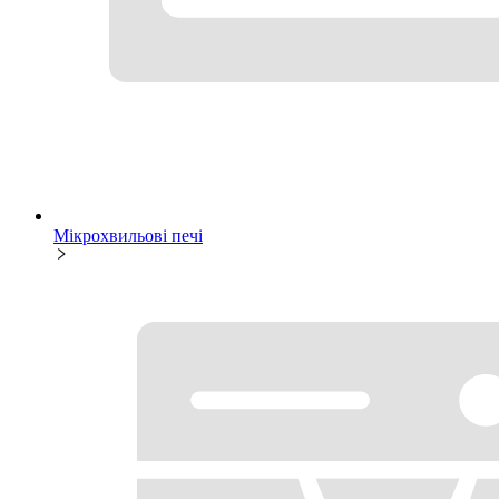
Мікрохвильові печі