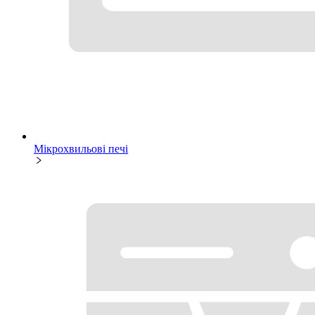
Мікрохвильові печі