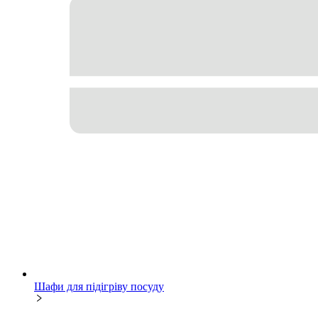
Шафи для підігріву посуду