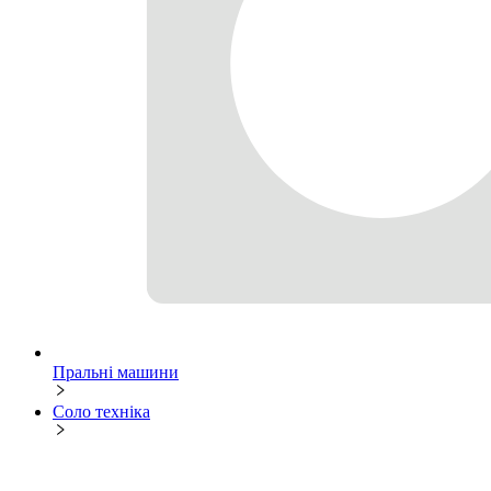
Пральні машини
Соло техніка