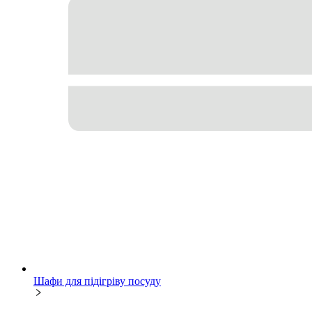
Шафи для підігріву посуду