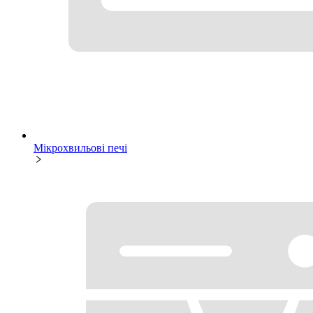
Мікрохвильові печі