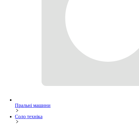
Пральні машини
Соло техніка