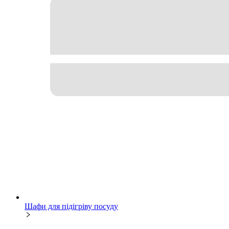
Шафи для підігріву посуду