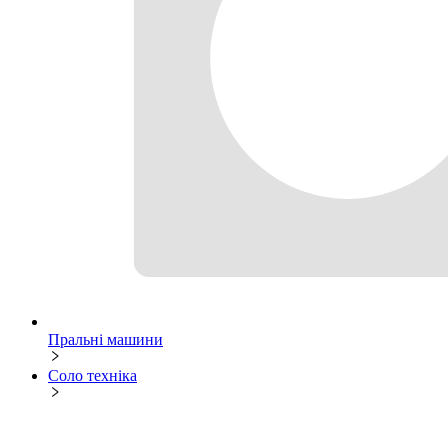
Пральні машини
Соло техніка