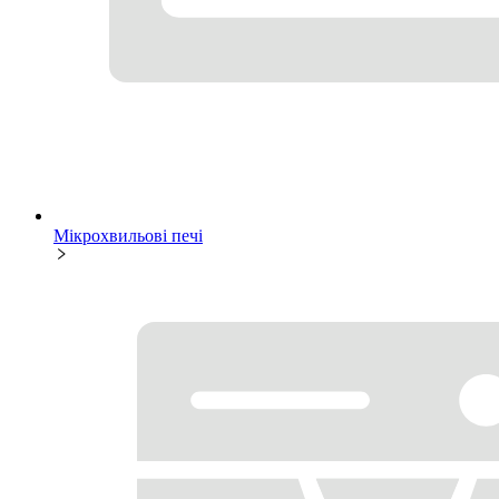
Мікрохвильові печі