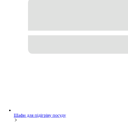
Шафи для підігріву посуду