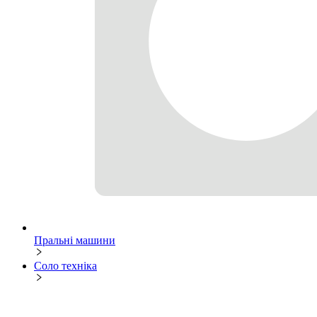
Пральні машини
Соло техніка